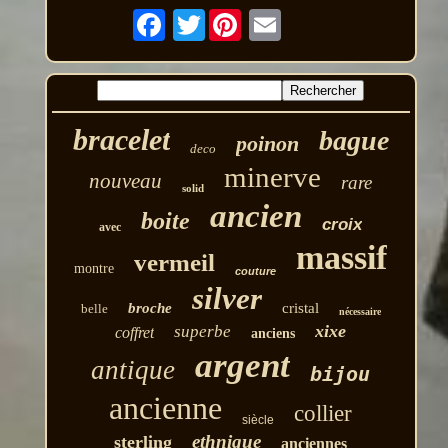
Twitter
bracelet
bague
poinon
deco
minerve
nouveau
rare
solid
ancien
boite
croix
avec
massif
vermeil
montre
couture
silver
broche
cristal
belle
nécessaire
xixe
superbe
coffret
anciens
argent
antique
bijou
ancienne
collier
siècle
ethnique
sterling
anciennes