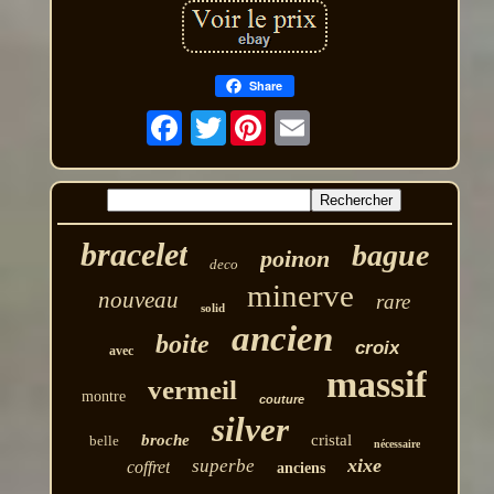
Share
Twitter
bracelet
bague
poinon
deco
minerve
nouveau
rare
solid
ancien
boite
croix
avec
massif
vermeil
montre
couture
silver
broche
cristal
belle
nécessaire
xixe
superbe
coffret
anciens