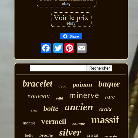
Share
Twitter
bracelet
bague
poinon
deco
minerve
nouveau
rare
solid
ancien
boite
croix
avec
massif
vermeil
montre
couture
silver
broche
cristal
belle
nécessaire