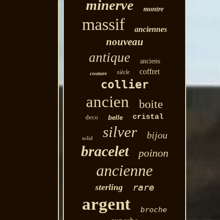
minerve
montre
massif
anciennes
nouveau
antique
anciens
coffret
siècle
couture
collier
ancien
boite
cristal
deco
belle
silver
bijou
solid
bracelet
poinon
ancienne
rare
sterling
argent
broche