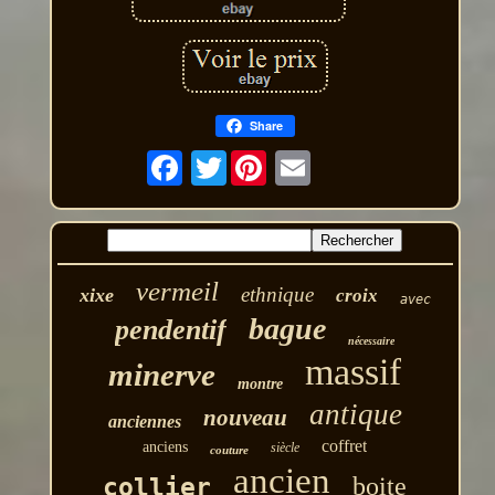
Share
Twitter
vermeil
ethnique
xixe
croix
avec
bague
pendentif
nécessaire
massif
minerve
montre
antique
nouveau
anciennes
coffret
anciens
siècle
couture
ancien
boite
collier