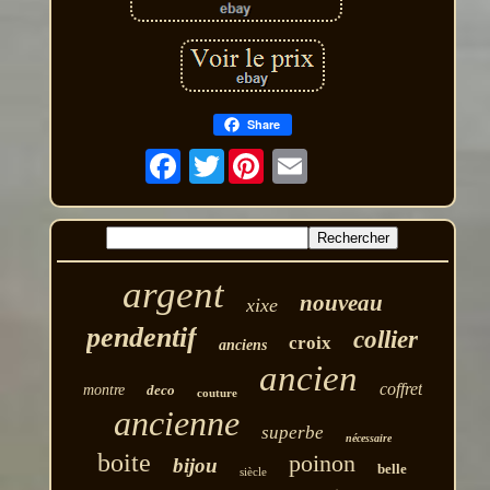
Share
Twitter
argent
nouveau
xixe
pendentif
collier
croix
anciens
ancien
coffret
montre
deco
couture
ancienne
superbe
nécessaire
boite
poinon
bijou
belle
siècle