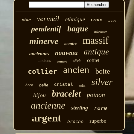
vermeil
ethnique
xixe
croix
avec
bague
pendentif
nécessaire
massif
minerve
montre
antique
nouveau
anciennes
coffret
anciens
siècle
couture
ancien
boite
collier
silver
cristal
deco
belle
solid
bracelet
poinon
bijou
ancienne
rare
sterling
argent
superbe
broche