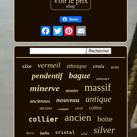
Share
Twitter
vermeil
ethnique
xixe
croix
avec
bague
pendentif
nécessaire
massif
minerve
montre
antique
nouveau
anciennes
coffret
anciens
siècle
couture
ancien
boite
collier
silver
cristal
deco
belle
solid