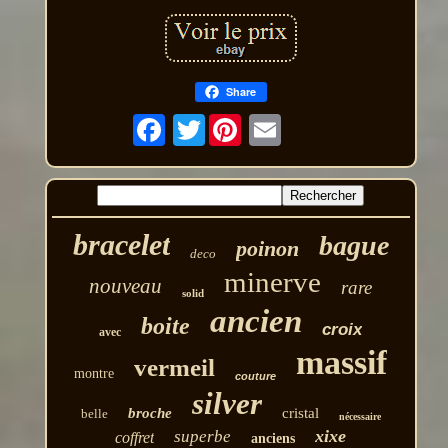
Share
Twitter
bracelet
bague
poinon
deco
minerve
nouveau
rare
solid
ancien
boite
croix
avec
massif
vermeil
montre
couture
silver
broche
cristal
belle
nécessaire
xixe
superbe
coffret
anciens