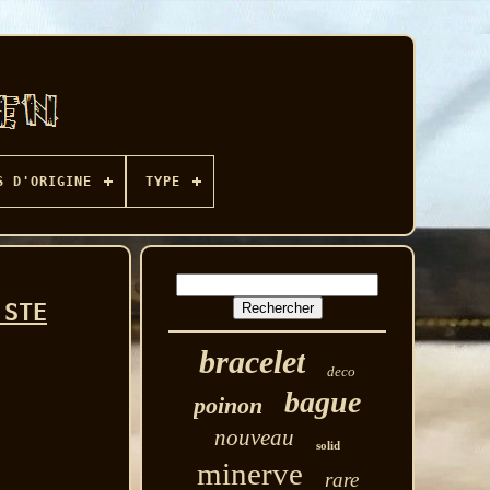
S D'ORIGINE
TYPE
 STE
bracelet
deco
bague
poinon
nouveau
solid
minerve
rare