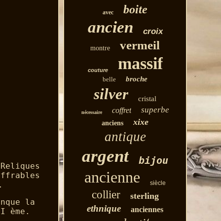
boite
avec
ancien
croix
vermeil
montre
massif
couture
broche
belle
silver
cristal
superbe
coffret
nécessaire
xixe
anciens
antique
argent
bijou
 Reliques
ancienne
iffrables
siècle
.
collier
sterling
anque la
ethnique
anciennes
II ème.