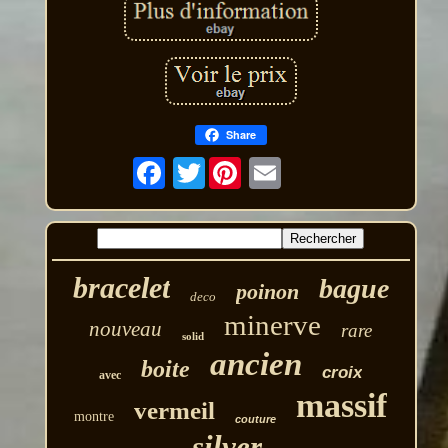
Share
Twitter
bracelet
bague
poinon
deco
minerve
nouveau
rare
solid
ancien
boite
croix
avec
massif
vermeil
montre
couture
silver