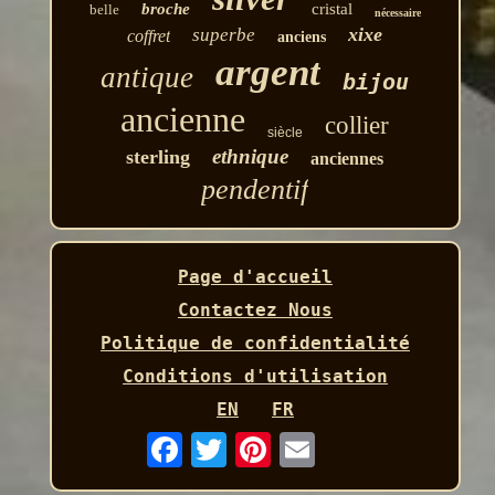
broche
cristal
belle
nécessaire
xixe
superbe
coffret
anciens
argent
antique
bijou
ancienne
collier
siècle
ethnique
sterling
anciennes
pendentif
Page d'accueil
Contactez Nous
Politique de confidentialité
Conditions d'utilisation
EN
FR