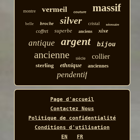
massif
vermeil
montre
couture
silver
broche
cristal
belle
nécessaire
xixe
superbe
coffret
anciens
argent
antique
bijou
ancienne
collier
siècle
ethnique
sterling
anciennes
pendentif
Page d'accueil
Contactez Nous
Politique de confidentialité
Conditions d'utilisation
EN
FR