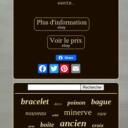
vente.
Share
Twitter
bracelet
bague
poinon
deco
minerve
nouveau
rare
solid
ancien
boite
croix
avec