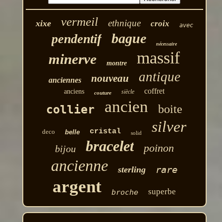
vermeil
ethnique
xixe
croix
avec
bague
pendentif
nécessaire
massif
minerve
montre
antique
nouveau
anciennes
coffret
anciens
siècle
couture
ancien
boite
collier
silver
cristal
deco
belle
solid
bracelet
poinon
bijou
ancienne
rare
sterling
argent
superbe
broche