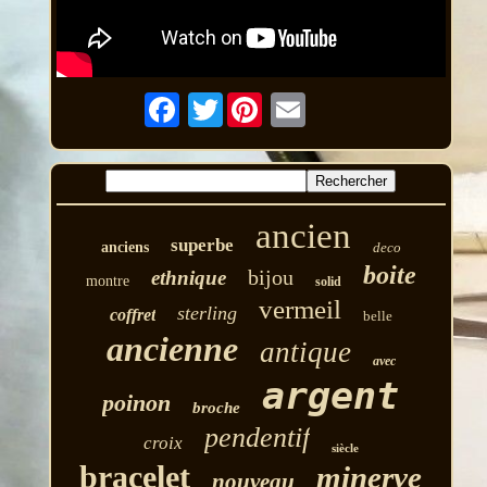
Twitter
ancien
superbe
anciens
deco
boite
bijou
ethnique
montre
solid
vermeil
sterling
coffret
belle
ancienne
antique
avec
argent
poinon
broche
pendentif
croix
siècle
bracelet
minerve
nouveau