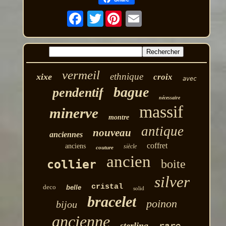
Twitter
vermeil
ethnique
xixe
croix
avec
bague
pendentif
nécessaire
massif
minerve
montre
antique
nouveau
anciennes
coffret
anciens
siècle
couture
ancien
boite
collier
silver
cristal
deco
belle
solid
bracelet
poinon
bijou
ancienne
rare
sterling