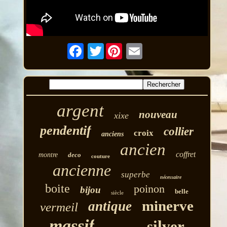
Twitter
argent
nouveau
xixe
pendentif
collier
croix
anciens
ancien
coffret
montre
deco
couture
ancienne
superbe
nécessaire
boite
poinon
bijou
belle
siècle
minerve
antique
vermeil
massif
silver