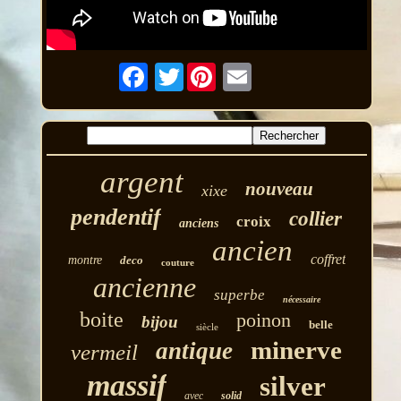
Twitter
argent
nouveau
xixe
pendentif
collier
croix
anciens
ancien
coffret
montre
deco
couture
ancienne
superbe
nécessaire
boite
poinon
bijou
belle
siècle
minerve
antique
vermeil
massif
silver
avec
solid