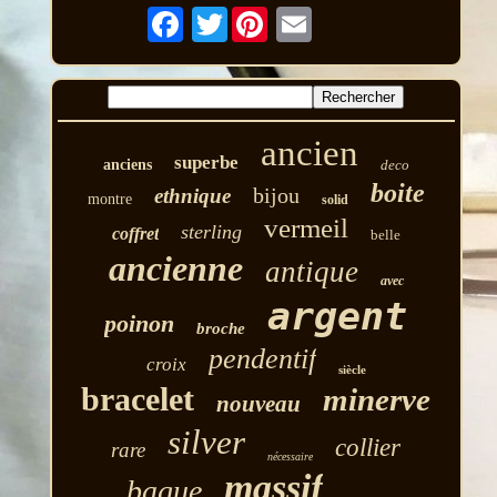
Twitter
ancien
superbe
anciens
deco
boite
bijou
ethnique
montre
solid
vermeil
sterling
coffret
belle
ancienne
antique
avec
argent
poinon
broche
pendentif
croix
siècle
bracelet
minerve
nouveau
silver
collier
rare
nécessaire
massif
bague