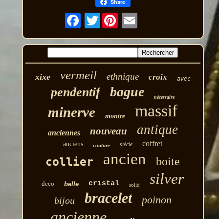
Share
Twitter
vermeil
ethnique
xixe
croix
avec
bague
pendentif
nécessaire
massif
minerve
montre
antique
nouveau
anciennes
coffret
anciens
siècle
couture
ancien
boite
collier
silver
cristal
deco
belle
solid
bracelet
poinon
bijou
ancienne