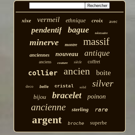
vermeil
ethnique
xixe
croix
avec
bague
pendentif
nécessaire
massif
minerve
montre
antique
nouveau
anciennes
coffret
anciens
siècle
couture
ancien
boite
collier
silver
cristal
deco
belle
solid
bracelet
poinon
bijou
ancienne
rare
sterling
argent
superbe
broche