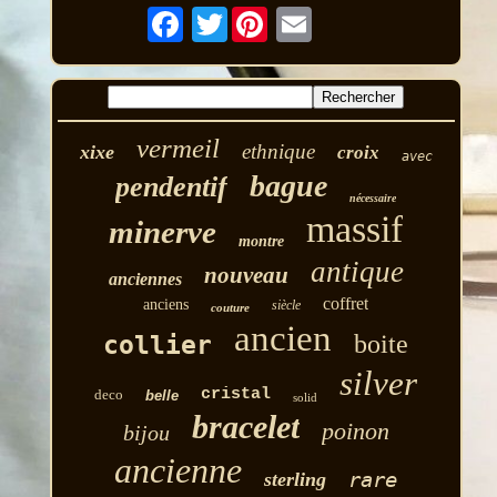
Twitter
vermeil
ethnique
xixe
croix
avec
bague
pendentif
nécessaire
massif
minerve
montre
antique
nouveau
anciennes
coffret
anciens
siècle
couture
ancien
boite
collier
silver
cristal
deco
belle
solid
bracelet
poinon
bijou
ancienne
rare
sterling