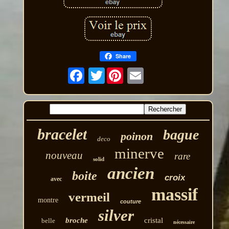
Share
Twitter
bracelet
bague
poinon
deco
minerve
nouveau
rare
solid
ancien
boite
croix
avec
massif
vermeil
montre
couture
silver
broche
cristal
belle
nécessaire