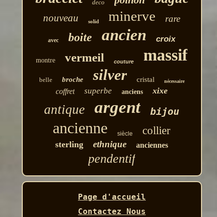
deco
minerve
nouveau
rare
solid
ancien
boite
croix
avec
massif
vermeil
montre
couture
silver
broche
cristal
belle
nécessaire
xixe
superbe
coffret
anciens
argent
antique
bijou
ancienne
collier
siècle
ethnique
sterling
anciennes
pendentif
Page d'accueil
Contactez Nous