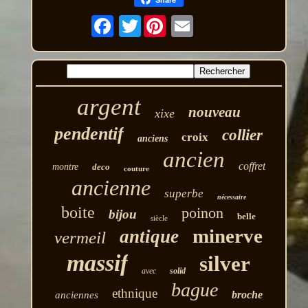
Twitter
argent
nouveau
xixe
pendentif
collier
croix
anciens
ancien
coffret
montre
deco
couture
ancienne
superbe
nécessaire
boite
poinon
bijou
belle
siècle
minerve
antique
vermeil
massif
silver
avec
solid
bague
ethnique
broche
anciennes