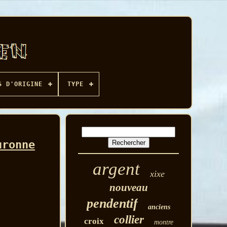
S D'ORIGINE
TYPE
uronne
argent
xixe
nouveau
pendentif
anciens
collier
croix
montre