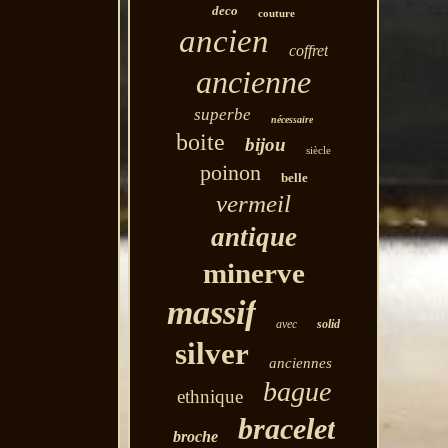
deco
couture
ancien
coffret
ancienne
superbe
nécessaire
boite
bijou
siècle
poinon
belle
vermeil
antique
minerve
massif
avec
solid
silver
anciennes
bague
ethnique
bracelet
broche