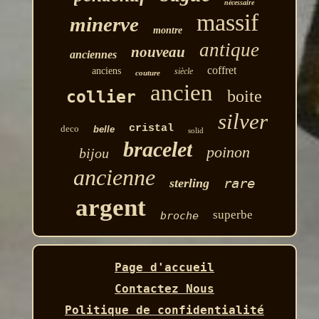
nécessaire
massif
minerve
montre
antique
nouveau
anciennes
coffret
anciens
siècle
couture
ancien
boite
collier
silver
cristal
deco
belle
solid
bracelet
poinon
bijou
ancienne
rare
sterling
argent
superbe
broche
Page d'accueil
Contactez Nous
Politique de confidentialité