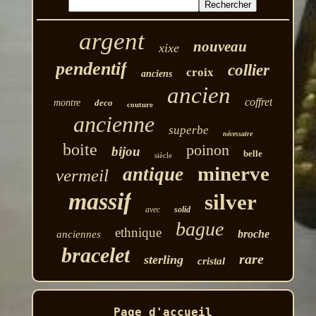
argent
nouveau
xixe
pendentif
collier
croix
anciens
ancien
coffret
montre
deco
couture
ancienne
superbe
nécessaire
boite
poinon
bijou
belle
siècle
minerve
antique
vermeil
massif
silver
avec
solid
bague
ethnique
broche
anciennes
bracelet
rare
sterling
cristal
Page d'accueil