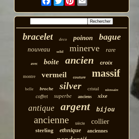
bracelet
bague
poinon
deco
minerve
nouveau
rare
solid
ancien
boite
croix
avec
massif
vermeil
montre
couture
silver
broche
cristal
belle
nécessaire
xixe
superbe
coffret
anciens
argent
antique
bijou
ancienne
collier
siècle
ethnique
sterling
anciennes