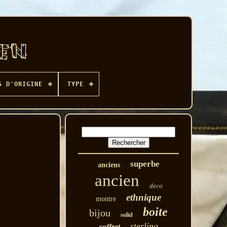
S D'ORIGINE
TYPE
superbe
anciens
ancien
deco
ethnique
montre
boite
bijou
solid
sterling
coffret