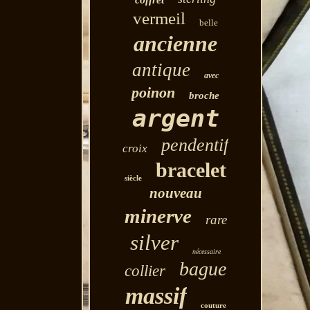
vermeil
belle
ancienne
antique
avec
poinon
broche
argent
pendentif
croix
bracelet
siècle
nouveau
minerve
rare
silver
nécessaire
bague
collier
massif
couture