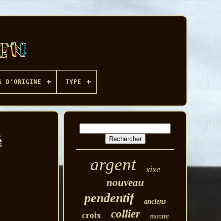
S D'ORIGINE
TYPE
é
argent
xixe
nouveau
pendentif
anciens
collier
croix
montre