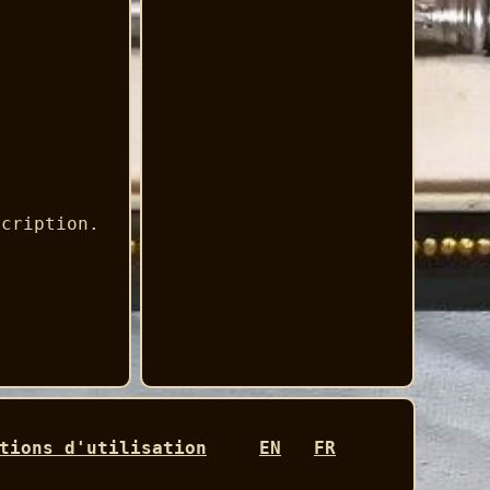
scription.
tions d'utilisation
EN
FR