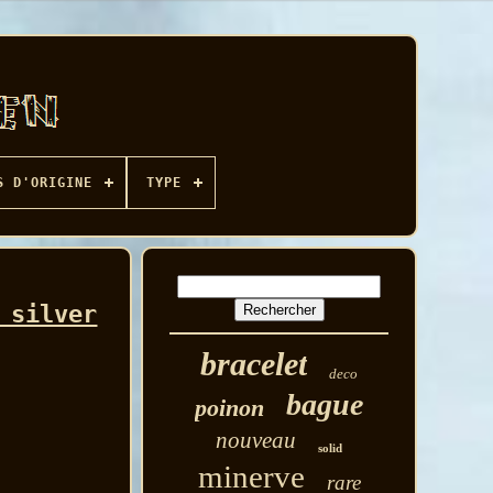
S D'ORIGINE
TYPE
 silver
bracelet
deco
bague
poinon
nouveau
solid
minerve
rare