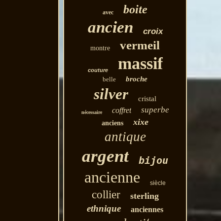
boite
avec
ancien
croix
vermeil
montre
massif
couture
broche
belle
silver
cristal
superbe
coffret
nécessaire
xixe
anciens
antique
argent
bijou
ancienne
siècle
collier
sterling
ethnique
anciennes