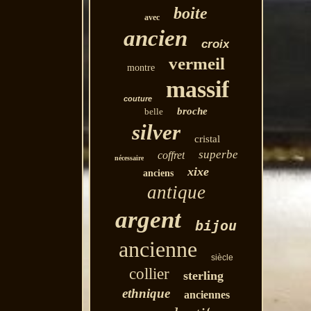
boite
avec
ancien
croix
vermeil
montre
massif
couture
broche
belle
silver
cristal
superbe
coffret
nécessaire
xixe
anciens
antique
argent
bijou
ancienne
siècle
collier
sterling
ethnique
anciennes