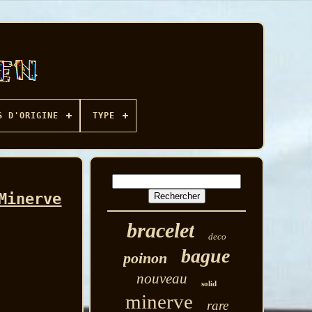
S D'ORIGINE
TYPE
Minerve
bracelet
deco
bague
poinon
nouveau
solid
minerve
rare