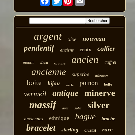
argent
nouveau
xixe
pendentif
collier
croix
anciens
ancien
coffret
montre
deco
couture
ancienne
superbe
nécessaire
boite
poinon
bijou
belle
siècle
minerve
antique
vermeil
massif
silver
avec
solid
bague
ethnique
broche
anciennes
bracelet
rare
sterling
cristal