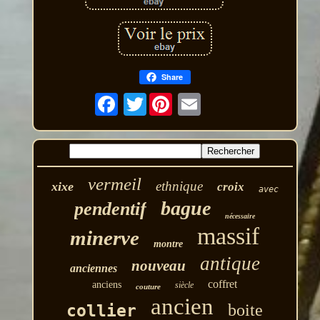
Share
Twitter
vermeil
ethnique
xixe
croix
avec
bague
pendentif
nécessaire
massif
minerve
montre
antique
nouveau
anciennes
coffret
anciens
siècle
couture
ancien
boite
collier