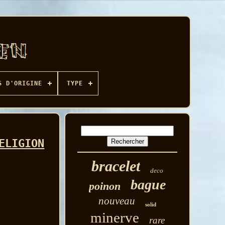
S D'ORIGINE
TYPE
ELIGION
bracelet
deco
bague
poinon
nouveau
solid
minerve
rare