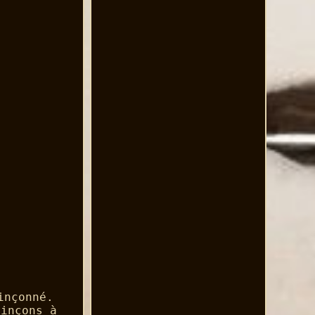
inçonné.
oinçons à