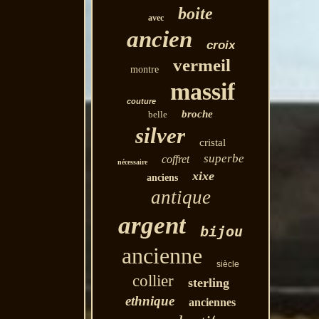
boite
avec
ancien
croix
vermeil
montre
massif
couture
broche
belle
silver
cristal
superbe
coffret
nécessaire
xixe
anciens
antique
argent
bijou
ancienne
siècle
collier
sterling
ethnique
anciennes