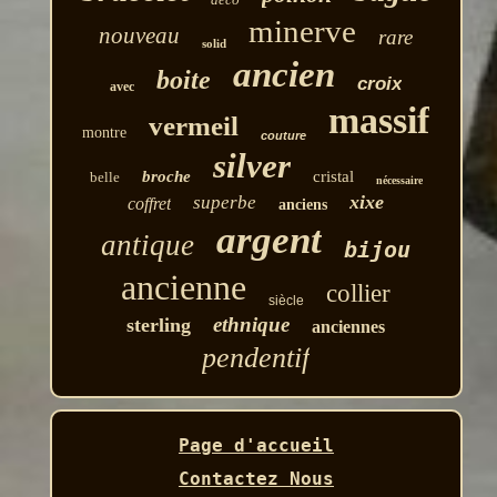
minerve
nouveau
rare
solid
ancien
boite
croix
avec
massif
vermeil
montre
couture
silver
broche
cristal
belle
nécessaire
xixe
superbe
coffret
anciens
argent
antique
bijou
ancienne
collier
siècle
ethnique
sterling
anciennes
pendentif
Page d'accueil
Contactez Nous