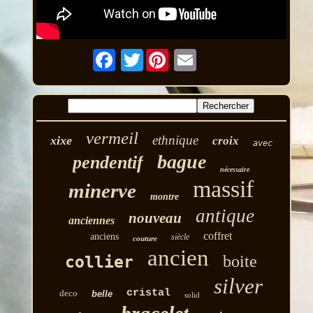
Twitter
vermeil
ethnique
xixe
croix
avec
bague
pendentif
nécessaire
massif
minerve
montre
antique
nouveau
anciennes
coffret
anciens
siècle
couture
ancien
boite
collier
silver
cristal
deco
belle
solid