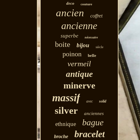
deco
couture
ancien
coffret
ancienne
superbe
nécessaire
boite
bijou
siècle
poinon
belle
vermeil
antique
minerve
massif
avec
solid
silver
anciennes
bague
ethnique
bracelet
broche