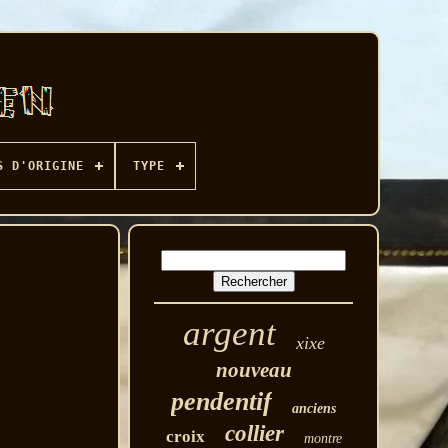
S D'ORIGINE
TYPE
argent
xixe
nouveau
pendentif
anciens
collier
croix
montre