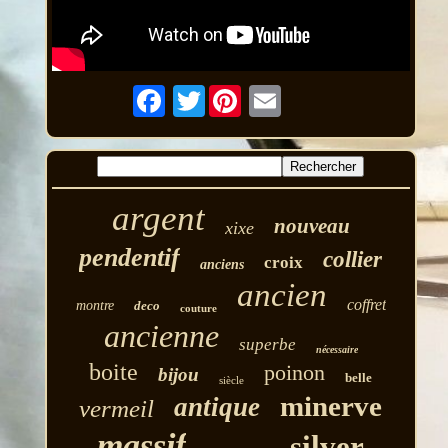
Twitter
argent
nouveau
xixe
pendentif
collier
croix
anciens
ancien
coffret
montre
deco
couture
ancienne
superbe
nécessaire
boite
poinon
bijou
belle
siècle
minerve
antique
vermeil
massif
silver