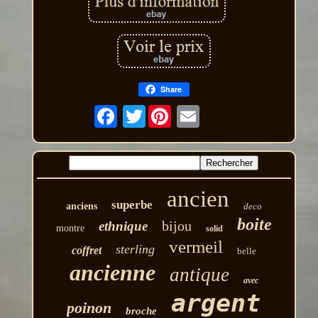
Share
Twitter
ancien
superbe
anciens
deco
boite
bijou
ethnique
montre
solid
vermeil
sterling
coffret
belle
ancienne
antique
avec
argent
poinon
broche