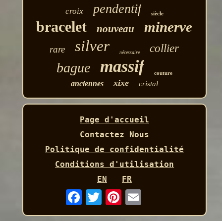
pendentif
croix
siècle
bracelet
minerve
nouveau
silver
collier
rare
nécessaire
massif
bague
couture
xixe
anciennes
cristal
Page d'accueil
Contactez Nous
Politique de confidentialité
Conditions d'utilisation
EN
FR