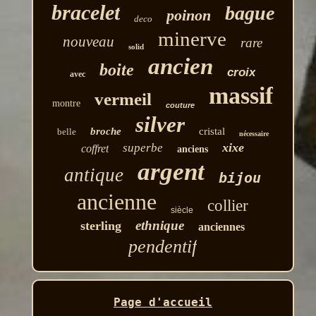
bracelet
bague
poinon
deco
minerve
nouveau
rare
solid
ancien
boite
croix
avec
massif
vermeil
montre
couture
silver
broche
cristal
belle
nécessaire
xixe
superbe
coffret
anciens
argent
antique
bijou
ancienne
collier
siècle
ethnique
sterling
anciennes
pendentif
Page d'accueil