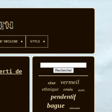
D'ORIGINE
STYLE
erti de
vermeil
xixe
ethnique
croix
avec
pendentif
bague
nécessaire