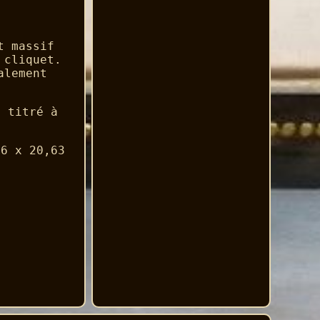
t massif
 cliquet.
alement
f titré à
16 x 20,63