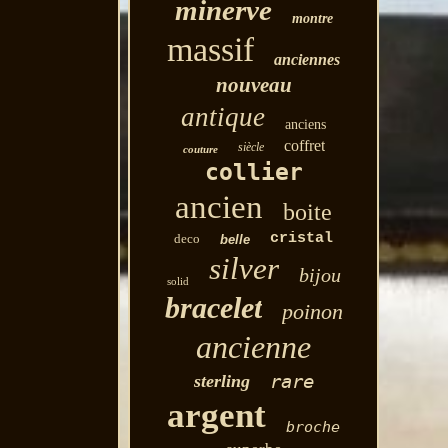
minerve
montre
massif
anciennes
nouveau
antique
anciens
coffret
siècle
couture
collier
ancien
boite
cristal
deco
belle
silver
bijou
solid
bracelet
poinon
ancienne
rare
sterling
argent
broche