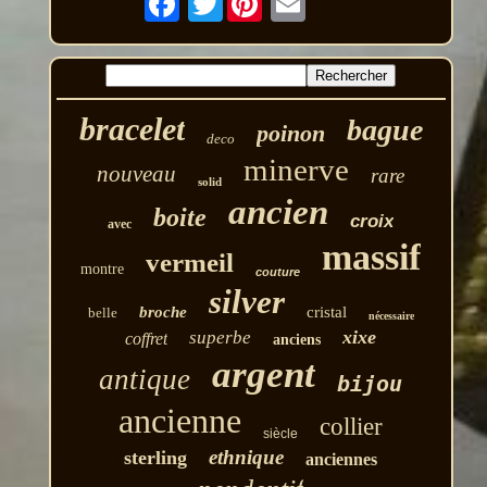
bracelet
bague
poinon
deco
minerve
nouveau
rare
solid
ancien
boite
croix
avec
massif
vermeil
montre
couture
silver
broche
cristal
belle
nécessaire
xixe
superbe
coffret
anciens
argent
antique
bijou
ancienne
collier
siècle
ethnique
sterling
anciennes